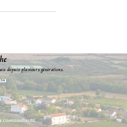
e​
is depuis plusieurs générations.
 13h
e confidentialité