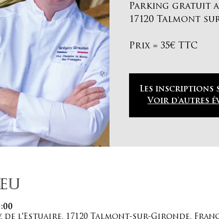
Parking gratuit au
17120 Talmont su
Prix = 35€ TTC
Les inscriptions
Voir d'autres 
ieu
1:00
 Av. de l'Estuaire, 17120 Talmont-sur-Gironde, Fran