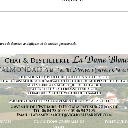
s de données analytiques et de cookies fonctionnels.
La Dame Blanch
Chai & Distillerie
de la Famille Arrivé, vignerons Charenta
 Talmondais
HORAIRES D'OUVERTURE JUILLET & AOÛT : 7J / 7J
ite & Dégustation sur réservation en ligne ou sur place : de 10h à
Accès libre à la Boutique : de 15h à 18h
Accès libre à la Terrasse : 18h à 20h
*fermeture à 21h le vendredi et samedi
PARKING GRATUIT EXCLUSIVEMENT RÉSERVÉ A LA CLIENTÈLE
2 Avenue de l'Estuaire, 17120 Talmont-sur-Gironde
Tél. 06 84 23 40 00 / 05 46 94 21 39
Email :
ladameblanche@vignoblesarrive.com
égales
Conditions générales de
Politique d